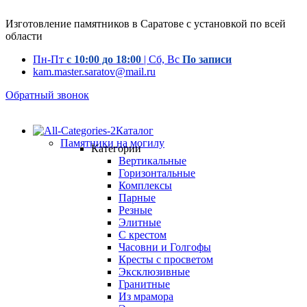
Изготовление памятников в Саратове с установкой по всей
области
Пн-Пт
с 10:00 до 18:00
| Сб, Вс
По записи
kam.master.saratov@mail.ru
Обратный звонок
Каталог
Памятники на могилу
Категории
Вертикальные
Горизонтальные
Комплексы
Парные
Резные
Элитные
С крестом
Часовни и Голгофы
Кресты с просветом
Эксклюзивные
Гранитные
Из мрамора