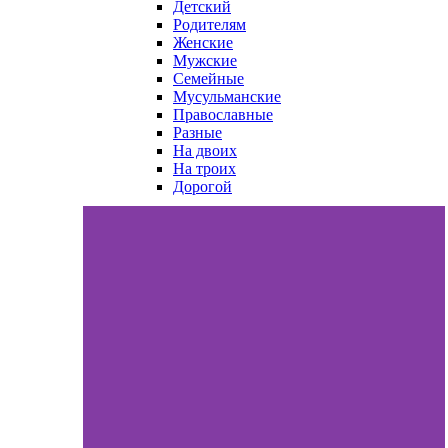
Детский
Родителям
Женские
Мужские
Семейные
Мусульманские
Православные
Разные
На двоих
На троих
Дорогой