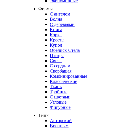
Экономичные
Формы
С ангелом
Волна
С деревьями
Книга
Корка
Кресты
Купол
Обелиск-Стела
Птицы
Свеча
С сердцем
Скорбащая
Комбинированные
Классические
Ткань
Тройные
С цветами
Угловые
Фигурные
Типы
Авторский
Военным