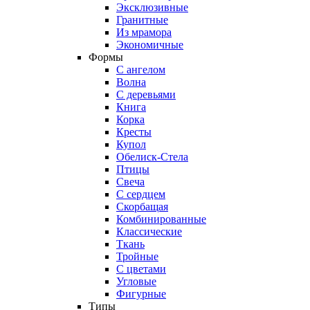
Эксклюзивные
Гранитные
Из мрамора
Экономичные
Формы
С ангелом
Волна
С деревьями
Книга
Корка
Кресты
Купол
Обелиск-Стела
Птицы
Свеча
С сердцем
Скорбащая
Комбинированные
Классические
Ткань
Тройные
С цветами
Угловые
Фигурные
Типы