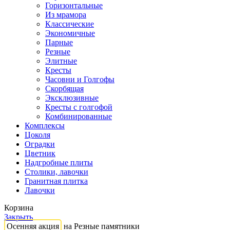
Горизонтальные
Из мрамора
Классические
Экономичные
Парные
Резные
Элитные
Кресты
Часовни и Голгофы
Скорбящая
Эксклюзивные
Кресты с голгофой
Комбинированные
Комплексы
Цоколя
Оградки
Цветник
Надгробные плиты
Столики, лавочки
Гранитная плитка
Лавочки
Корзина
Закрыть
Осенняя акция
на Резные памятники