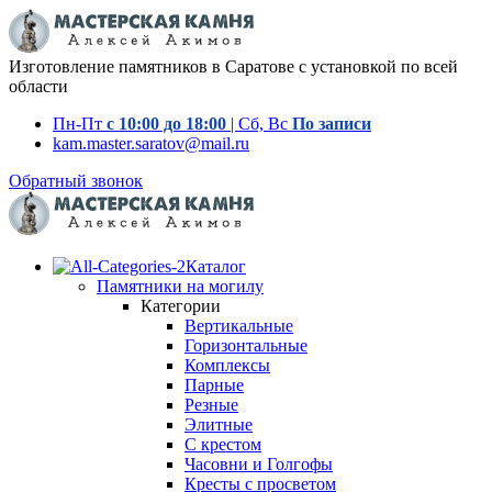
Изготовление памятников в Саратове с установкой по всей
области
Пн-Пт
с 10:00 до 18:00
| Сб, Вс
По записи
kam.master.saratov@mail.ru
Обратный звонок
Каталог
Памятники на могилу
Категории
Вертикальные
Горизонтальные
Комплексы
Парные
Резные
Элитные
С крестом
Часовни и Голгофы
Кресты с просветом