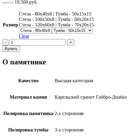
19,500
руб.
цена от
Стела - 80х40х8 | Тумба - 50х15х15
Стела - 100х50х8 | Тумба - 60х20х15
Размер
Стела - 120х60х8 | Тумба - 70х20х15
Clear
Памятник
ПМ1056
Купить
из
мрамора
О памятнике
quantity
Качество
Высшая категория
Материал камня
Карельский гранит Габбро-Диабаз
Полировка памятника
2-х сторонняя
Полировка тумбы
3-х сторонняя