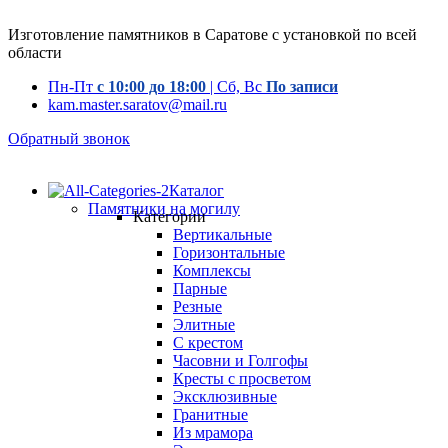
Изготовление памятников в Саратове с установкой по всей
области
Пн-Пт
с 10:00 до 18:00
| Сб, Вс
По записи
kam.master.saratov@mail.ru
Обратный звонок
Каталог
Памятники на могилу
Категории
Вертикальные
Горизонтальные
Комплексы
Парные
Резные
Элитные
С крестом
Часовни и Голгофы
Кресты с просветом
Эксклюзивные
Гранитные
Из мрамора