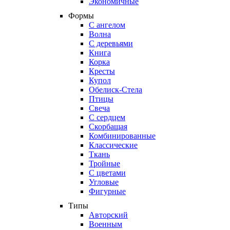
Экономичные
Формы
С ангелом
Волна
С деревьями
Книга
Корка
Кресты
Купол
Обелиск-Стела
Птицы
Свеча
С сердцем
Скорбащая
Комбинированные
Классические
Ткань
Тройные
С цветами
Угловые
Фигурные
Типы
Авторский
Военным