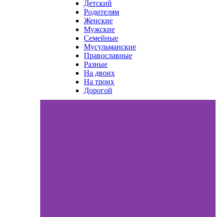
Детский
Родителям
Женские
Мужские
Семейные
Мусульманские
Православные
Разные
На двоих
На троих
Дорогой