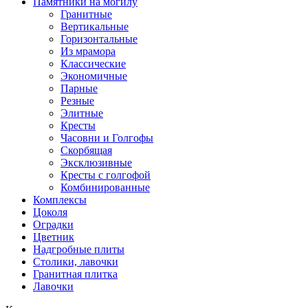
Памятники на могилу
Гранитные
Вертикальные
Горизонтальные
Из мрамора
Классические
Экономичные
Парные
Резные
Элитные
Кресты
Часовни и Голгофы
Скорбящая
Эксклюзивные
Кресты с голгофой
Комбинированные
Комплексы
Цоколя
Оградки
Цветник
Надгробные плиты
Столики, лавочки
Гранитная плитка
Лавочки