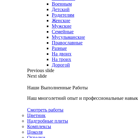
Военным
Детский
Родителям
Женские
Мужские
Семейные
Мусульманские
Православные
Разные
На двоих
На троих
Дорогой
Previous slide
Next slide
Наши Выполненные Работы
Наш многолетний опыт и профессиональные навыки
Смотреть работы
Цветник
Надгробные плиты
Комплексы
Цоколя
Оградки