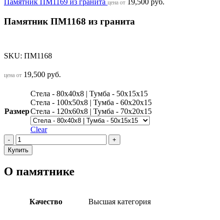
Памятник ПМ1169 из гранита
19,500
руб.
цена от
Памятник ПМ1168 из гранита
SKU:
ПМ1168
19,500
руб.
цена от
Стела - 80х40х8 | Тумба - 50х15х15
Стела - 100х50х8 | Тумба - 60х20х15
Размер
Стела - 120х60х8 | Тумба - 70х20х15
Clear
Памятник
ПМ1168
Купить
из
гранита
О памятнике
quantity
Качество
Высшая категория