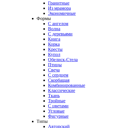
Гранитные
Из мрамора
Экономичные
Формы
С ангелом
Волна
С деревьями
Книга
Корка
Кресты
Купол
Обелиск-Стела
Птицы
Свеча
С сердцем
Скорбащая
Комбинированные
Классические
Ткань
Тройные
С цветами
Угловые
Фигурные
Типы
Авторский