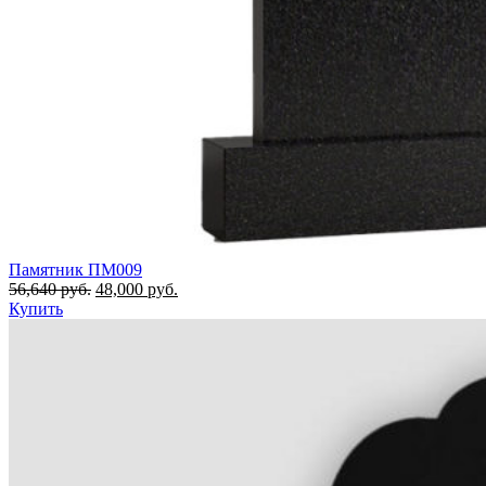
Памятник ПМ009
56,640
руб.
48,000
руб.
Купить