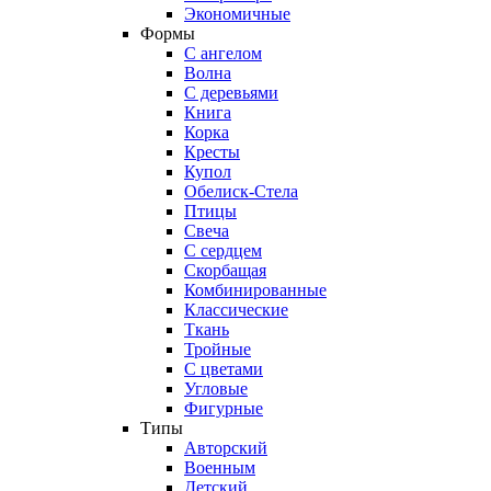
Экономичные
Формы
С ангелом
Волна
С деревьями
Книга
Корка
Кресты
Купол
Обелиск-Стела
Птицы
Свеча
С сердцем
Скорбащая
Комбинированные
Классические
Ткань
Тройные
С цветами
Угловые
Фигурные
Типы
Авторский
Военным
Детский