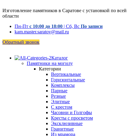
Изготовление памятников в Саратове с установкой по всей
области
Пн-Пт
с 10:00 до 18:00
| Сб, Вс
По записи
kam.master.saratov@mail.ru
Обратный звонок
Каталог
Памятники на могилу
Категории
Вертикальные
Горизонтальные
Комплексы
Парные
Резные
Элитные
С крестом
Часовни и Голгофы
Кресты с просветом
Эксклюзивные
Гранитные
Из мрамора