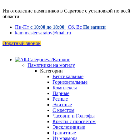
Изготовление памятников в Саратове с установкой по всей
области
Пн-Пт
с 10:00 до 18:00
| Сб, Вс
По записи
kam.master.saratov@mail.ru
Обратный звонок
Каталог
Памятники на могилу
Категории
Вертикальные
Горизонтальные
Комплексы
Парные
Резные
Элитные
С крестом
Часовни и Голгофы
Кресты с просветом
Эксклюзивные
Гранитные
Из мрамора