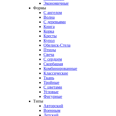
Экономичные
Формы
С ангелом
Волна
С деревьями
Книга
Корка
Кресты
Купол
Обелиск-Стела
Птицы
Свеча
С сердцем
Скорбащая
Комбинированные
Классические
Ткань
Тройные
С цветами
Угловые
Фигурные
Типы
Авторский
Военным
Детский