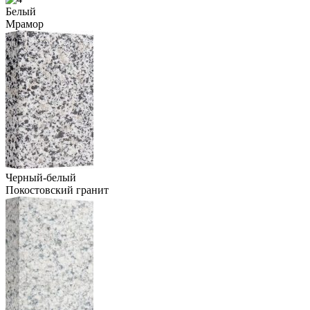
Белый
Мрамор
Черный-белый
Покостовский гранит