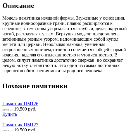
Описание
Модель памятника изящной формы. Зауженные у основания,
крупные волнообразные грани, плавно расширяются к
середине, затем снова устремляются вглубь и, делая округлый
изгиб, расходятся к углам. Верхушка модели представлена
затейливым резным узором, напоминающим собой купол
мечети или церкви. Небольшая маковка, увеченная
остроконечным шпилем, отлично сочетается с общей формой
изделия, наделяя его изысканностью и утонченностью. В
целом, силуэт памятника достаточно сдержан, но сохраняет
некую нотку элегантности. Это один из самых достойных
вариантов обозначения могилы родного человека.
Похожие памятники
Памятник ПМ126
19,500
руб.
цена от
Купить
Памятник ПМ127
19,500
руб.
цена от