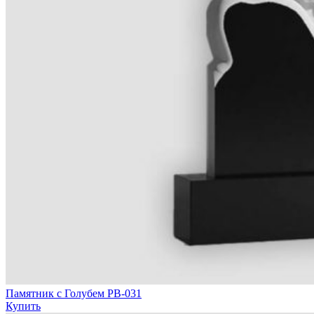
Памятник с Голубем РВ-031
Купить