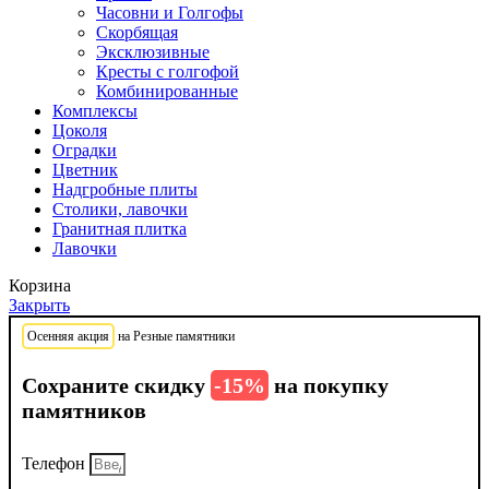
Часовни и Голгофы
Скорбящая
Эксклюзивные
Кресты с голгофой
Комбинированные
Комплексы
Цоколя
Оградки
Цветник
Надгробные плиты
Столики, лавочки
Гранитная плитка
Лавочки
Корзина
Закрыть
Осенняя акция
на Резные памятники
Сохраните скидку
-15%
на покупку
памятников
Телефон