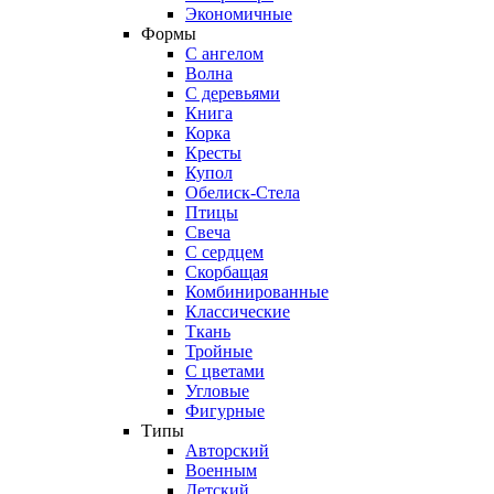
Экономичные
Формы
С ангелом
Волна
С деревьями
Книга
Корка
Кресты
Купол
Обелиск-Стела
Птицы
Свеча
С сердцем
Скорбащая
Комбинированные
Классические
Ткань
Тройные
С цветами
Угловые
Фигурные
Типы
Авторский
Военным
Детский