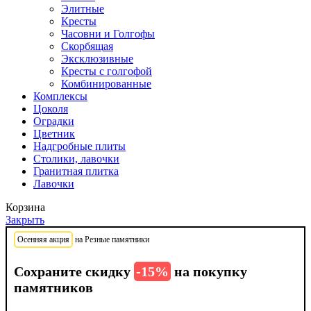
Элитные
Кресты
Часовни и Голгофы
Скорбящая
Эксклюзивные
Кресты с голгофой
Комбинированные
Комплексы
Цоколя
Оградки
Цветник
Надгробные плиты
Столики, лавочки
Гранитная плитка
Лавочки
Корзина
Закрыть
Осенняя акция
на Резные памятники
Сохраните скидку
-15%
на покупку
памятников