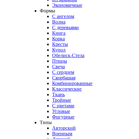
Экономичные
Формы
С ангелом
Волна
С деревьями
Книга
Корка
Кресты
Купол
Обелиск-Стела
Птицы
Свеча
С сердцем
Скорбащая
Комбинированные
Классические
Ткань
Тройные
С цветами
Угловые
Фигурные
Типы
Авторский
Военным