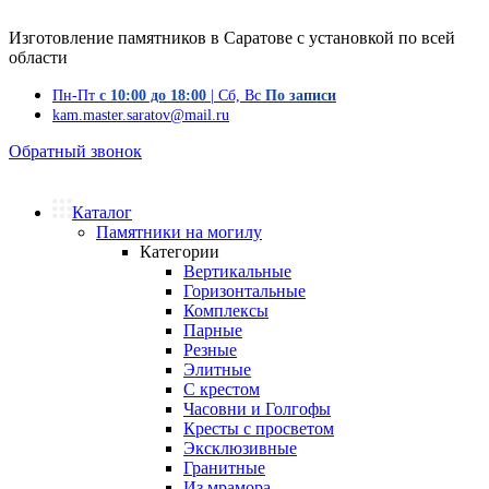
Изготовление памятников в Саратове с установкой по всей
области
Пн-Пт
с 10:00 до 18:00
| Сб, Вс
По записи
kam.master.saratov@mail.ru
Обратный звонок
Каталог
Памятники на могилу
Категории
Вертикальные
Горизонтальные
Комплексы
Парные
Резные
Элитные
С крестом
Часовни и Голгофы
Кресты с просветом
Эксклюзивные
Гранитные
Из мрамора