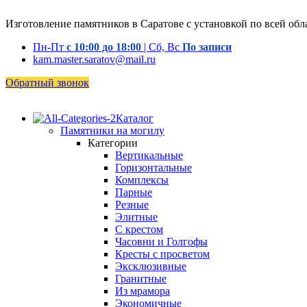
Изготовление памятников в Саратове с установкой по всей обл
Пн-Пт
с 10:00 до 18:00
| Сб, Вс
По записи
kam.master.saratov@mail.ru
Обратный звонок
Каталог
Памятники на могилу
Категории
Вертикальные
Горизонтальные
Комплексы
Парные
Резные
Элитные
С крестом
Часовни и Голгофы
Кресты с просветом
Эксклюзивные
Гранитные
Из мрамора
Экономичные