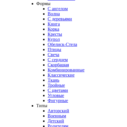
Формы
С ангелом
Волна
С деревьями
Книга
Корка
Кресты
Купол
Обелиск-Стела
Птицы
Свеча
С сердцем
Скорбащая
Комбинированные
Классические
Ткань
Тройные
С цветами
Угловые
Фигурные
Типы
Авторский
Военным
Детский
Родителям