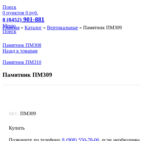
Поиск
0
пунктов
0
руб.
901-881
8 (8452)
Меню
Главная
»
Каталог
»
Вертикальные
»
Памятник ПМ309
Поиск
Памятник ПМ308
Назад к товарам
Памятник ПМ310
Памятник ПМ309
ПМ309
SKU:
Купить
Позвоните по телефону
8 (908) 550-78-06
если необходимы д