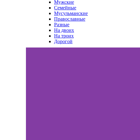
Мужские
Семейные
Мусульманские
Православные
Разные
На двоих
На троих
Дорогой