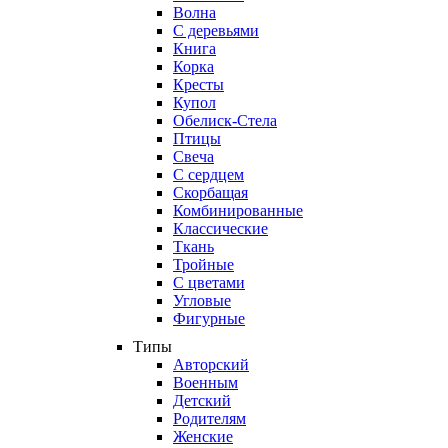
Волна
С деревьями
Книга
Корка
Кресты
Купол
Обелиск-Стела
Птицы
Свеча
С сердцем
Скорбащая
Комбинированные
Классические
Ткань
Тройные
С цветами
Угловые
Фигурные
Типы
Авторский
Военным
Детский
Родителям
Женские