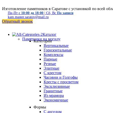
Изготовление памятников в Саратове с установкой по всей обл
Пн-Пт
с 10:00 до 18:00
| Сб, Вс
По записи
kam.master.saratov@mail.ru
Обратный звонок
Каталог
Памятники на могилу
Категории
Вертикальные
Горизонтальные
Комплексы
Парные
Резные
Элитные
С крестом
Часовни и Голгофы
Кресты с просветом
Эксклюзивные
Гранитные
Из мрамора
Экономичные
Формы
С ангелом