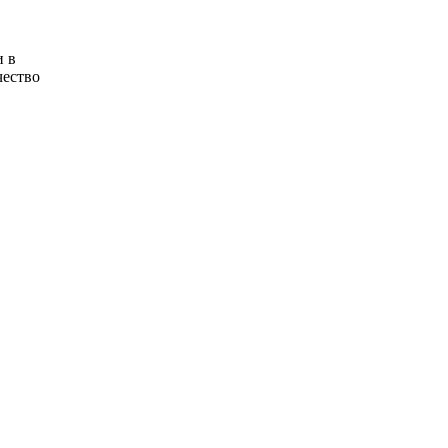
и в
чество