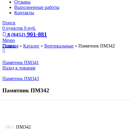
Отзывы
Выполненные работы
Контакты
Поиск
0
пунктов
0
руб.
901-881
8 (8452)
Меню
Поиск
Главная
»
Каталог
»
Вертикальные
»
Памятник ПМ342
Памятник ПМ341
Назад к товарам
Памятник ПМ343
Памятник ПМ342
ПМ342
SKU: