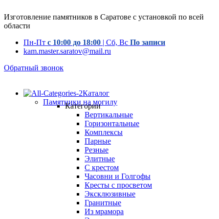
Изготовление памятников в Саратове с установкой по всей
области
Пн-Пт
с 10:00 до 18:00
| Сб, Вс
По записи
kam.master.saratov@mail.ru
Обратный звонок
Каталог
Памятники на могилу
Категории
Вертикальные
Горизонтальные
Комплексы
Парные
Резные
Элитные
С крестом
Часовни и Голгофы
Кресты с просветом
Эксклюзивные
Гранитные
Из мрамора