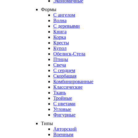
Экономичные
Формы
С ангелом
Волна
С деревьями
Книга
Корка
Кресты
Купол
Обелиск-Стела
Птицы
Свеча
С сердцем
Скорбащая
Комбинированные
Классические
Ткань
Тройные
С цветами
Угловые
Фигурные
Типы
Авторский
Военным