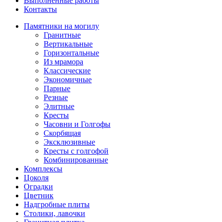
Выполненные работы
Контакты
Памятники на могилу
Гранитные
Вертикальные
Горизонтальные
Из мрамора
Классические
Экономичные
Парные
Резные
Элитные
Кресты
Часовни и Голгофы
Скорбящая
Эксклюзивные
Кресты с голгофой
Комбинированные
Комплексы
Цоколя
Оградки
Цветник
Надгробные плиты
Столики, лавочки