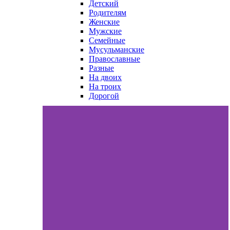
Детский
Родителям
Женские
Мужские
Семейные
Мусульманские
Православные
Разные
На двоих
На троих
Дорогой