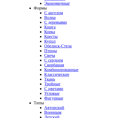
Экономичные
Формы
С ангелом
Волна
С деревьями
Книга
Корка
Кресты
Купол
Обелиск-Стела
Птицы
Свеча
С сердцем
Скорбащая
Комбинированные
Классические
Ткань
Тройные
С цветами
Угловые
Фигурные
Типы
Авторский
Военным
Детский