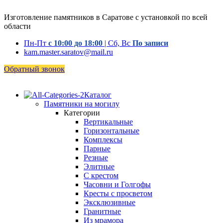
Изготовление памятников в Саратове с установкой по всей
области
Пн-Пт
с 10:00 до 18:00
| Сб, Вс
По записи
kam.master.saratov@mail.ru
Обратный звонок
Каталог
Памятники на могилу
Категории
Вертикальные
Горизонтальные
Комплексы
Парные
Резные
Элитные
С крестом
Часовни и Голгофы
Кресты с просветом
Эксклюзивные
Гранитные
Из мрамора