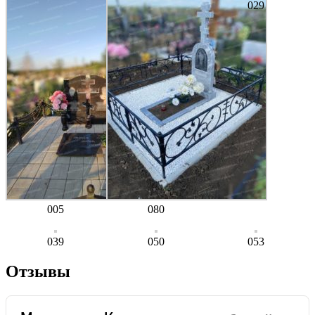
029
005
080
039
050
053
Отзывы