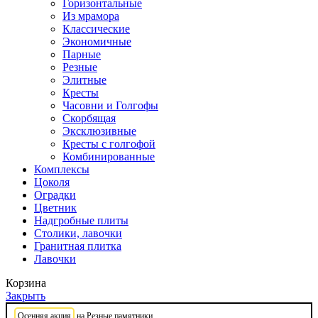
Горизонтальные
Из мрамора
Классические
Экономичные
Парные
Резные
Элитные
Кресты
Часовни и Голгофы
Скорбящая
Эксклюзивные
Кресты с голгофой
Комбинированные
Комплексы
Цоколя
Оградки
Цветник
Надгробные плиты
Столики, лавочки
Гранитная плитка
Лавочки
Корзина
Закрыть
Осенняя акция
на Резные памятники