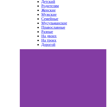
Детский
Родителям
Женские
Мужские
Семейные
Мусульманские
Православные
Разные
На двоих
На троих
Дорогой