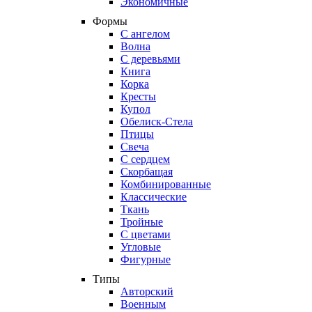
Экономичные
Формы
С ангелом
Волна
С деревьями
Книга
Корка
Кресты
Купол
Обелиск-Стела
Птицы
Свеча
С сердцем
Скорбащая
Комбинированные
Классические
Ткань
Тройные
С цветами
Угловые
Фигурные
Типы
Авторский
Военным