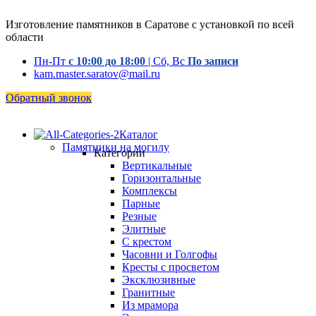
Изготовление памятников в Саратове с установкой по всей
области
Пн-Пт
с 10:00 до 18:00
| Сб, Вс
По записи
kam.master.saratov@mail.ru
Обратный звонок
Каталог
Памятники на могилу
Категории
Вертикальные
Горизонтальные
Комплексы
Парные
Резные
Элитные
С крестом
Часовни и Голгофы
Кресты с просветом
Эксклюзивные
Гранитные
Из мрамора