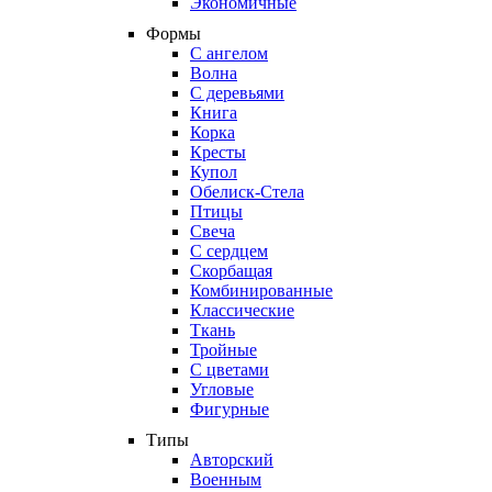
Экономичные
Формы
С ангелом
Волна
С деревьями
Книга
Корка
Кресты
Купол
Обелиск-Стела
Птицы
Свеча
С сердцем
Скорбащая
Комбинированные
Классические
Ткань
Тройные
С цветами
Угловые
Фигурные
Типы
Авторский
Военным