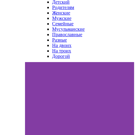
Детский
Родителям
Женские
Мужские
Семейные
Мусульманские
Православные
Разные
На двоих
На троих
Дорогой