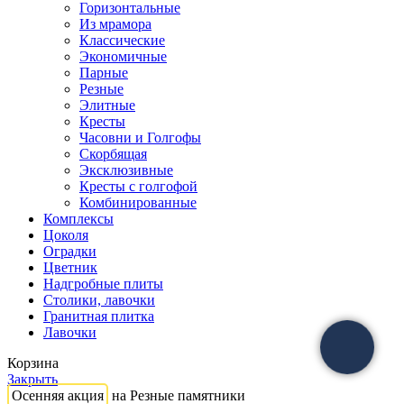
Горизонтальные
Из мрамора
Классические
Экономичные
Парные
Резные
Элитные
Кресты
Часовни и Голгофы
Скорбящая
Эксклюзивные
Кресты с голгофой
Комбинированные
Комплексы
Цоколя
Оградки
Цветник
Надгробные плиты
Столики, лавочки
Гранитная плитка
Лавочки
Корзина
Закрыть
Осенняя акция
на Резные памятники