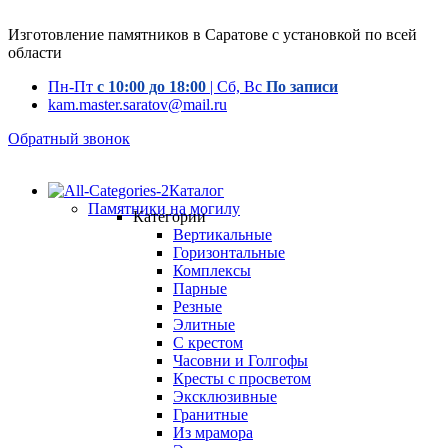
Изготовление памятников в Саратове с установкой по всей
области
Пн-Пт
с 10:00 до 18:00
| Сб, Вс
По записи
kam.master.saratov@mail.ru
Обратный звонок
Каталог
Памятники на могилу
Категории
Вертикальные
Горизонтальные
Комплексы
Парные
Резные
Элитные
С крестом
Часовни и Голгофы
Кресты с просветом
Эксклюзивные
Гранитные
Из мрамора