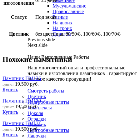
от 25 дней
Семейные
изготовления
Мусульманские
Православные
Статус
Под заказ
Разные
На двоих
На троих
Цветник
без цветника, 80/50/8, 100/60/8, 100/70/8
Дорогой
Previous slide
Next slide
Наши Выполненные Работы
Похожие памятники
Наш многолетний опыт и профессиональные
навыки в изготовлении памятников - гарантируют
Памятник ПМ126
высокое качество продукции!
19,500
руб.
цена от
Купить
Смотреть работы
Цветник
Памятник ПМ130
Надгробные плиты
19,500
руб.
цена от
Комплексы
Купить
Цоколя
Оградки
Памятник ПМ131
Цветник
19,500
руб.
цена от
Надгробные плиты
Купить
Лавочки