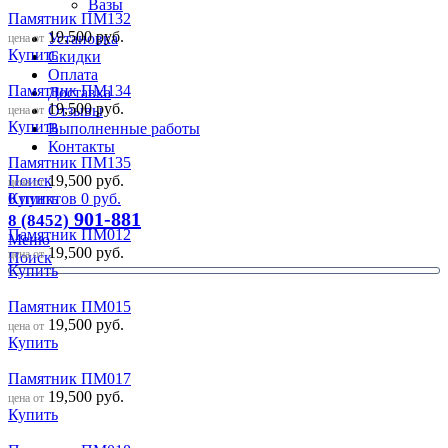
Вазы
Памятник ПМ132
19,500
руб.
Установка
цена от
Купить
Скидки
Оплата
Памятник ПМ134
Доставка
19,500
руб.
Отзывы
цена от
Купить
Выполненные работы
Контакты
Памятник ПМ135
19,500
руб.
Поиск
цена от
Купить
0
пунктов
0
руб.
901-881
8 (8452)
Памятник ПМ012
Меню
19,500
руб.
цена от
Поиск
Купить
Памятник ПМ015
19,500
руб.
цена от
Купить
Памятник ПМ017
19,500
руб.
цена от
Купить