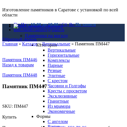
Изготовление памятников в Саратове с установкой по всей
области
Пн-Пт
с 10:00 до 18:00
| Сб, Вс
По записи
Каталог
kam.master.saratov@mail.ru
Памятники на могилу
Обратный звонок
Главная
»
Каталог
»
Вертикальные
»
Памятник ПМ447
Категории
Вертикальные
Горизонтальные
Памятник ПМ446
Комплексы
Назад к товарам
Парные
Резные
Памятник ПМ448
Элитные
С крестом
Памятник ПМ447
Часовни и Голгофы
Кресты с просветом
Эксклюзивные
Гранитные
SKU:
ПМ447
Из мрамора
Экономичные
Формы
Купить
С ангелом
Волна