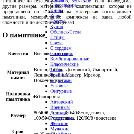
Позвоните по телефону
8 (908) 550-78-06
если необходимы
С деревьями
другие размеры, материалы или комплектация, которая не
Книга
представлена на сайте. Наша мастерская изготавливает
Корка
памятники, мемориальные комплексы на заказ, любой
Кресты
сложности и по достойным ценам!
Купол
Обелиск-Стела
О памятнике
Птицы
Свеча
С сердцем
Качество
Высшая категория
Скорбащая
Комбинированные
Классические
Винга, Габбро, Дымовский, Импортный,
Ткань
Материал
Лезниковский, Мансур, Мрамор,
Тройные
камня
Покостовский
С цветами
Угловые
Фигурные
Полировка
Все стороны
Типы
памятника
Авторский
Военным
80/40/8 – стела, 80/40/8+подставка,
Детский
Размер
100/50/8+подставка, 120/60/8+подставка
Родителям
Женские
Мужские
Срок