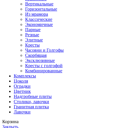
Вертикальные
Горизонтальные
Из мрамора
Классические
Экономичные
Парные
Резные
Элитные
Кресты
Часовни и Голгофы
Скорбящая
Эксклюзивные
Кресты с голгофой
Комбинированные
Комплексы
Цоколя
Оградки
Цветник
Надгробные плиты
Столики, лавочки
Гранитная плитка
Лавочки
Корзина
Закрыть