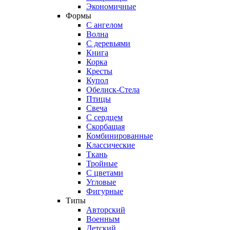
Экономичные
Формы
С ангелом
Волна
С деревьями
Книга
Корка
Кресты
Купол
Обелиск-Стела
Птицы
Свеча
С сердцем
Скорбащая
Комбинированные
Классические
Ткань
Тройные
С цветами
Угловые
Фигурные
Типы
Авторский
Военным
Детский