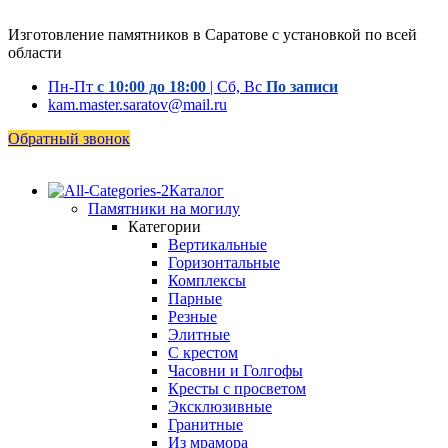
Изготовление памятников в Саратове с установкой по всей
области
Пн-Пт
с 10:00 до 18:00
| Сб, Вс
По записи
kam.master.saratov@mail.ru
Обратный звонок
Каталог
Памятники на могилу
Категории
Вертикальные
Горизонтальные
Комплексы
Парные
Резные
Элитные
С крестом
Часовни и Голгофы
Кресты с просветом
Эксклюзивные
Гранитные
Из мрамора