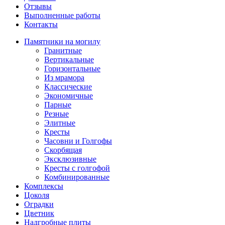
Отзывы
Выполненные работы
Контакты
Памятники на могилу
Гранитные
Вертикальные
Горизонтальные
Из мрамора
Классические
Экономичные
Парные
Резные
Элитные
Кресты
Часовни и Голгофы
Скорбящая
Эксклюзивные
Кресты с голгофой
Комбинированные
Комплексы
Цоколя
Оградки
Цветник
Надгробные плиты