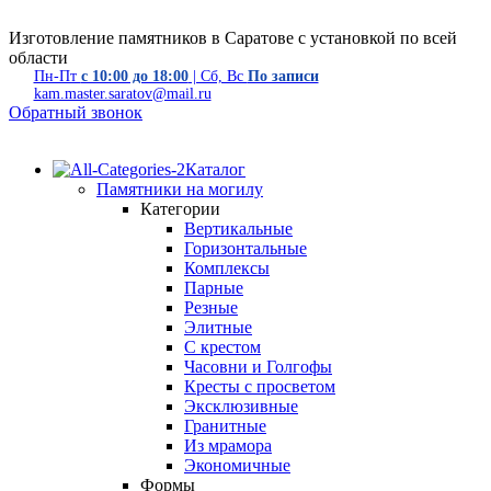
Изготовление памятников в Саратове с установкой по всей
области
Пн-Пт
с 10:00 до 18:00
| Сб, Вс
По записи
kam.master.saratov@mail.ru
Обратный звонок
Каталог
Памятники на могилу
Категории
Вертикальные
Горизонтальные
Комплексы
Парные
Резные
Элитные
С крестом
Часовни и Голгофы
Кресты с просветом
Эксклюзивные
Гранитные
Из мрамора
Экономичные
Формы