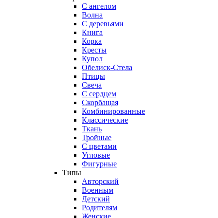
С ангелом
Волна
С деревьями
Книга
Корка
Кресты
Купол
Обелиск-Стела
Птицы
Свеча
С сердцем
Скорбащая
Комбинированные
Классические
Ткань
Тройные
С цветами
Угловые
Фигурные
Типы
Авторский
Военным
Детский
Родителям
Женские