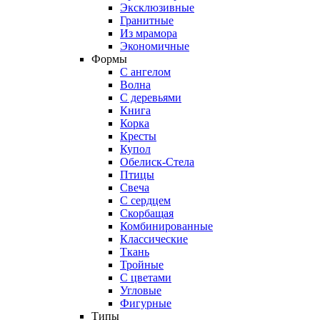
Эксклюзивные
Гранитные
Из мрамора
Экономичные
Формы
С ангелом
Волна
С деревьями
Книга
Корка
Кресты
Купол
Обелиск-Стела
Птицы
Свеча
С сердцем
Скорбащая
Комбинированные
Классические
Ткань
Тройные
С цветами
Угловые
Фигурные
Типы