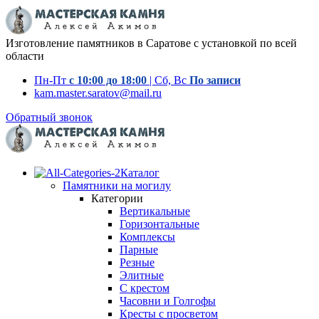
Изготовление памятников в Саратове с установкой по всей
области
Пн-Пт
с 10:00 до 18:00
| Сб, Вс
По записи
kam.master.saratov@mail.ru
Обратный звонок
Каталог
Памятники на могилу
Категории
Вертикальные
Горизонтальные
Комплексы
Парные
Резные
Элитные
С крестом
Часовни и Голгофы
Кресты с просветом