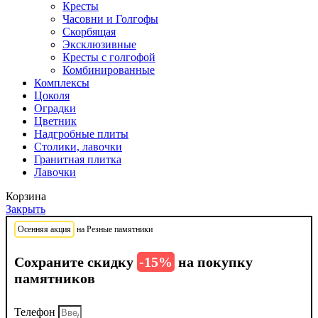
Кресты
Часовни и Голгофы
Скорбящая
Эксклюзивные
Кресты с голгофой
Комбинированные
Комплексы
Цоколя
Оградки
Цветник
Надгробные плиты
Столики, лавочки
Гранитная плитка
Лавочки
Корзина
Закрыть
Осенняя акция
на Резные памятники
Сохраните скидку
-15%
на покупку
памятников
Телефон