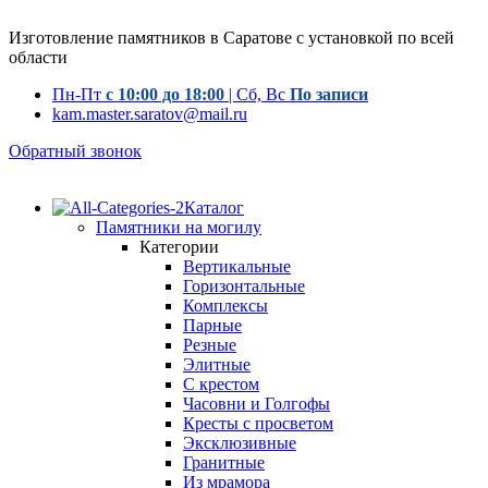
Изготовление памятников в Саратове с установкой по всей
области
Пн-Пт
с 10:00 до 18:00
| Сб, Вс
По записи
kam.master.saratov@mail.ru
Обратный звонок
Каталог
Памятники на могилу
Категории
Вертикальные
Горизонтальные
Комплексы
Парные
Резные
Элитные
С крестом
Часовни и Голгофы
Кресты с просветом
Эксклюзивные
Гранитные
Из мрамора