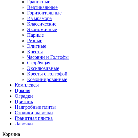
Гранитные
Вертикальные
Горизонтальные
Из мрамора
Классические
Экономичные
Парные
Резные
Элитные
Кресты
Часовни и Голгофы
Скорбящая
Эксклюзивные
Кресты с голгофой
Комбинированные
Комплексы
Цоколя
Оградки
Цветник
Надгробные плиты
Столики, лавочки
Гранитная плитка
Лавочки
Корзина