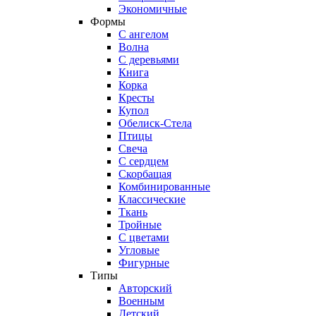
Экономичные
Формы
С ангелом
Волна
С деревьями
Книга
Корка
Кресты
Купол
Обелиск-Стела
Птицы
Свеча
С сердцем
Скорбащая
Комбинированные
Классические
Ткань
Тройные
С цветами
Угловые
Фигурные
Типы
Авторский
Военным
Детский