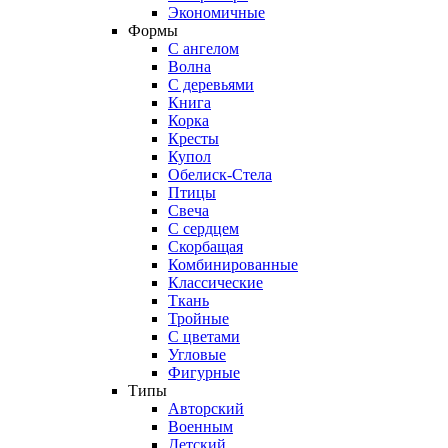
Экономичные
Формы
С ангелом
Волна
С деревьями
Книга
Корка
Кресты
Купол
Обелиск-Стела
Птицы
Свеча
С сердцем
Скорбащая
Комбинированные
Классические
Ткань
Тройные
С цветами
Угловые
Фигурные
Типы
Авторский
Военным
Детский