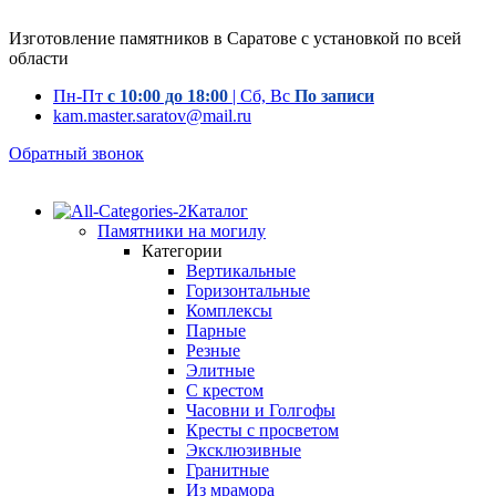
Изготовление памятников в Саратове с установкой по всей
области
Пн-Пт
с 10:00 до 18:00
| Сб, Вс
По записи
kam.master.saratov@mail.ru
Обратный звонок
Каталог
Памятники на могилу
Категории
Вертикальные
Горизонтальные
Комплексы
Парные
Резные
Элитные
С крестом
Часовни и Голгофы
Кресты с просветом
Эксклюзивные
Гранитные
Из мрамора