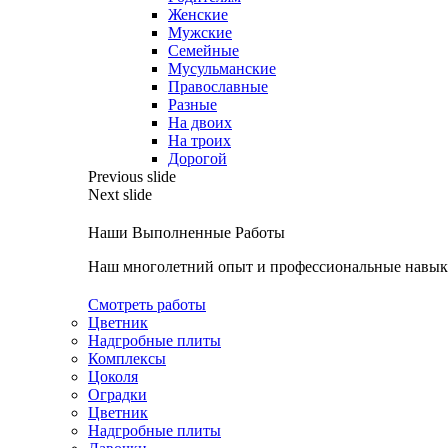
Женские
Мужские
Семейные
Мусульманские
Православные
Разные
На двоих
На троих
Дорогой
Previous slide
Next slide
Наши Выполненные Работы
Наш многолетний опыт и профессиональные навыки
Смотреть работы
Цветник
Надгробные плиты
Комплексы
Цоколя
Оградки
Цветник
Надгробные плиты