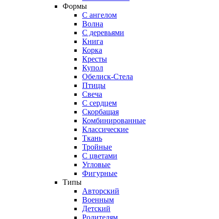
Формы
С ангелом
Волна
С деревьями
Книга
Корка
Кресты
Купол
Обелиск-Стела
Птицы
Свеча
С сердцем
Скорбащая
Комбинированные
Классические
Ткань
Тройные
С цветами
Угловые
Фигурные
Типы
Авторский
Военным
Детский
Родителям