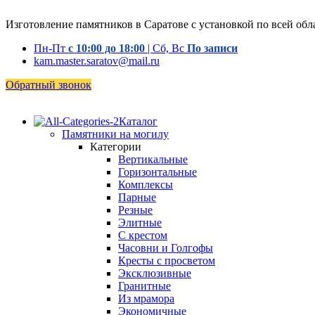
Изготовление памятников в Саратове с установкой по всей обл
Пн-Пт
с 10:00 до 18:00
| Сб, Вс
По записи
kam.master.saratov@mail.ru
Обратный звонок
Каталог
Памятники на могилу
Категории
Вертикальные
Горизонтальные
Комплексы
Парные
Резные
Элитные
С крестом
Часовни и Голгофы
Кресты с просветом
Эксклюзивные
Гранитные
Из мрамора
Экономичные