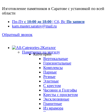
Изготовление памятников в Саратове с установкой по всей
области
Пн-Пт
с 10:00 до 18:00
| Сб, Вс
По записи
kam.master.saratov@mail.ru
Обратный звонок
Каталог
Памятники на могилу
Категории
Вертикальные
Горизонтальные
Комплексы
Парные
Резные
Элитные
С крестом
Часовни и Голгофы
Кресты с просветом
Эксклюзивные
Гранитные
Из мрамора