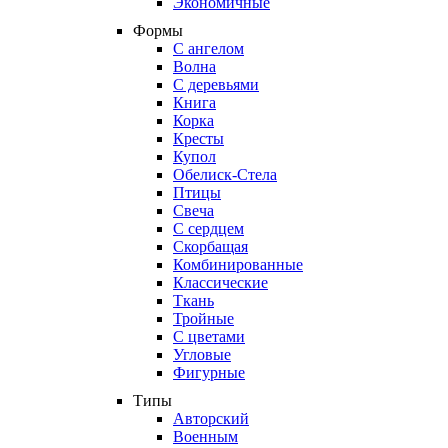
Экономичные
Формы
С ангелом
Волна
С деревьями
Книга
Корка
Кресты
Купол
Обелиск-Стела
Птицы
Свеча
С сердцем
Скорбащая
Комбинированные
Классические
Ткань
Тройные
С цветами
Угловые
Фигурные
Типы
Авторский
Военным