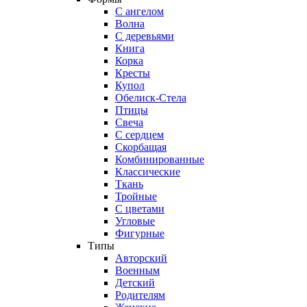
С ангелом
Волна
С деревьями
Книга
Корка
Кресты
Купол
Обелиск-Стела
Птицы
Свеча
С сердцем
Скорбащая
Комбинированные
Классические
Ткань
Тройные
С цветами
Угловые
Фигурные
Типы
Авторский
Военным
Детский
Родителям