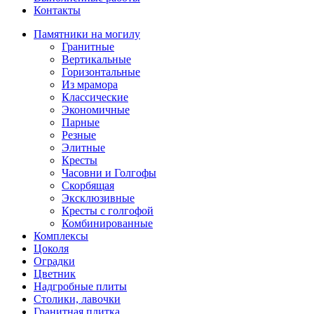
Контакты
Памятники на могилу
Гранитные
Вертикальные
Горизонтальные
Из мрамора
Классические
Экономичные
Парные
Резные
Элитные
Кресты
Часовни и Голгофы
Скорбящая
Эксклюзивные
Кресты с голгофой
Комбинированные
Комплексы
Цоколя
Оградки
Цветник
Надгробные плиты
Столики, лавочки
Гранитная плитка