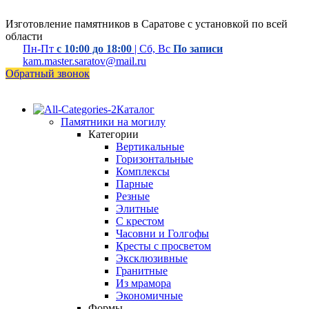
Изготовление памятников в Саратове с установкой по всей
области
Пн-Пт
с 10:00 до 18:00
| Сб, Вс
По записи
kam.master.saratov@mail.ru
Обратный звонок
Каталог
Памятники на могилу
Категории
Вертикальные
Горизонтальные
Комплексы
Парные
Резные
Элитные
С крестом
Часовни и Голгофы
Кресты с просветом
Эксклюзивные
Гранитные
Из мрамора
Экономичные
Формы