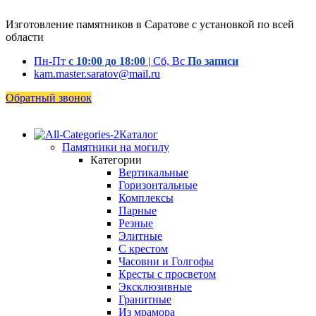
Изготовление памятников в Саратове с установкой по всей
области
Пн-Пт
с 10:00 до 18:00
| Сб, Вс
По записи
kam.master.saratov@mail.ru
Обратный звонок
Каталог
Памятники на могилу
Категории
Вертикальные
Горизонтальные
Комплексы
Парные
Резные
Элитные
С крестом
Часовни и Голгофы
Кресты с просветом
Эксклюзивные
Гранитные
Из мрамора