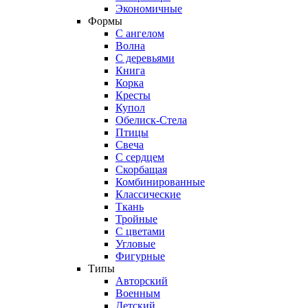
Экономичные
Формы
С ангелом
Волна
С деревьями
Книга
Корка
Кресты
Купол
Обелиск-Стела
Птицы
Свеча
С сердцем
Скорбащая
Комбинированные
Классические
Ткань
Тройные
С цветами
Угловые
Фигурные
Типы
Авторский
Военным
Детский