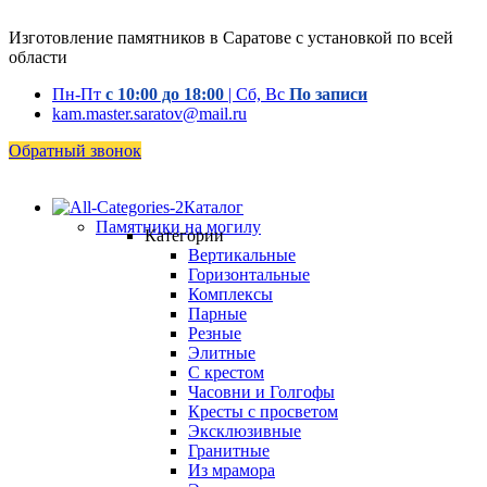
Изготовление памятников в Саратове с установкой по всей
области
Пн-Пт
с 10:00 до 18:00
| Сб, Вс
По записи
kam.master.saratov@mail.ru
Обратный звонок
Каталог
Памятники на могилу
Категории
Вертикальные
Горизонтальные
Комплексы
Парные
Резные
Элитные
С крестом
Часовни и Голгофы
Кресты с просветом
Эксклюзивные
Гранитные
Из мрамора