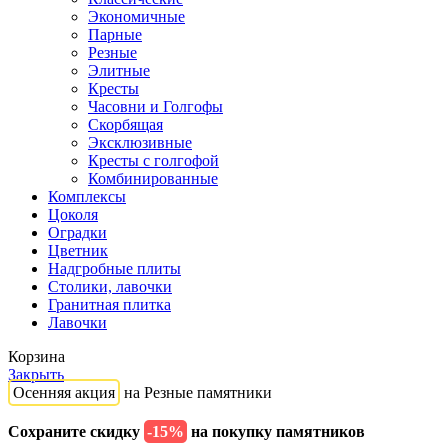
Экономичные
Парные
Резные
Элитные
Кресты
Часовни и Голгофы
Скорбящая
Эксклюзивные
Кресты с голгофой
Комбинированные
Комплексы
Цоколя
Оградки
Цветник
Надгробные плиты
Столики, лавочки
Гранитная плитка
Лавочки
Корзина
Закрыть
Осенняя акция
на Резные памятники
Сохраните скидку
-15%
на покупку памятников