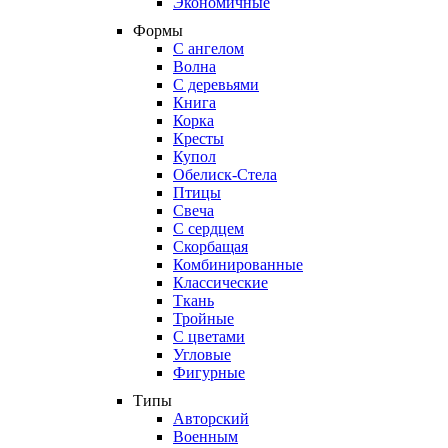
Экономичные
Формы
С ангелом
Волна
С деревьями
Книга
Корка
Кресты
Купол
Обелиск-Стела
Птицы
Свеча
С сердцем
Скорбащая
Комбинированные
Классические
Ткань
Тройные
С цветами
Угловые
Фигурные
Типы
Авторский
Военным