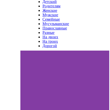
Детский
Родителям
Женские
Мужские
Семейные
Мусульманские
Православные
Разные
На двоих
На троих
Дорогой