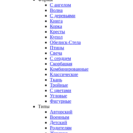
С ангелом
Волна
С деревьями
Книга
Корка
Кресты
Купол
Обелиск-Стела
Птицы
Свеча
С сердцем
Скорбащая
Комбинированные
Классические
Ткань
Тройные
С цветами
Угловые
Фигурные
Типы
Авторский
Военным
Детский
Родителям