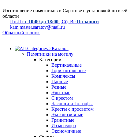
Изготовление памятников в Саратове с установкой по всей
области
Пн-Пт
с 10:00 до 18:00
| Сб, Вс
По записи
kam.master.saratov@mail.ru
Обратный звонок
Каталог
Памятники на могилу
Категории
Вертикальные
Горизонтальные
Комплексы
Парные
Резные
Элитные
С крестом
Часовни и Голгофы
Кресты с просветом
Эксклюзивные
Гранитные
Из мрамора
Экономичные
Формы