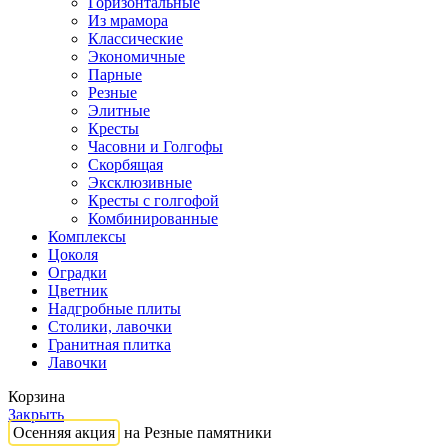
Горизонтальные
Из мрамора
Классические
Экономичные
Парные
Резные
Элитные
Кресты
Часовни и Голгофы
Скорбящая
Эксклюзивные
Кресты с голгофой
Комбинированные
Комплексы
Цоколя
Оградки
Цветник
Надгробные плиты
Столики, лавочки
Гранитная плитка
Лавочки
Корзина
Закрыть
Осенняя акция
на Резные памятники