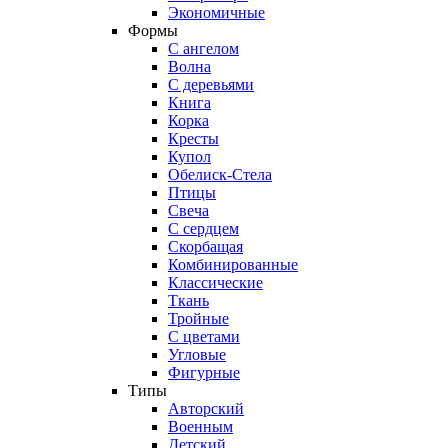
Экономичные
Формы
С ангелом
Волна
С деревьями
Книга
Корка
Кресты
Купол
Обелиск-Стела
Птицы
Свеча
С сердцем
Скорбащая
Комбинированные
Классические
Ткань
Тройные
С цветами
Угловые
Фигурные
Типы
Авторский
Военным
Детский