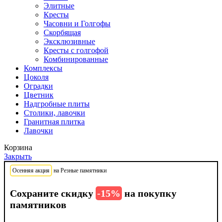
Элитные
Кресты
Часовни и Голгофы
Скорбящая
Эксклюзивные
Кресты с голгофой
Комбинированные
Комплексы
Цоколя
Оградки
Цветник
Надгробные плиты
Столики, лавочки
Гранитная плитка
Лавочки
Корзина
Закрыть
Осенняя акция
на Резные памятники
Сохраните скидку
-15%
на покупку
памятников