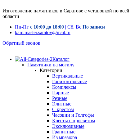
Изготовление памятников в Саратове с установкой по всей
области
Пн-Пт
с 10:00 до 18:00
| Сб, Вс
По записи
kam.master.saratov@mail.ru
Обратный звонок
Каталог
Памятники на могилу
Категории
Вертикальные
Горизонтальные
Комплексы
Парные
Резные
Элитные
С крестом
Часовни и Голгофы
Кресты с просветом
Эксклюзивные
Гранитные
Из мрамора