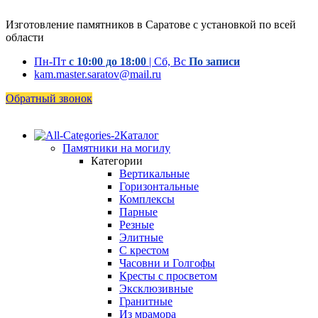
Изготовление памятников в Саратове с установкой по всей
области
Пн-Пт
с 10:00 до 18:00
| Сб, Вс
По записи
kam.master.saratov@mail.ru
Обратный звонок
Каталог
Памятники на могилу
Категории
Вертикальные
Горизонтальные
Комплексы
Парные
Резные
Элитные
С крестом
Часовни и Голгофы
Кресты с просветом
Эксклюзивные
Гранитные
Из мрамора