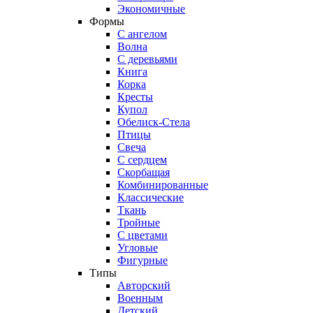
Экономичные
Формы
С ангелом
Волна
С деревьями
Книга
Корка
Кресты
Купол
Обелиск-Стела
Птицы
Свеча
С сердцем
Скорбащая
Комбинированные
Классические
Ткань
Тройные
С цветами
Угловые
Фигурные
Типы
Авторский
Военным
Детский