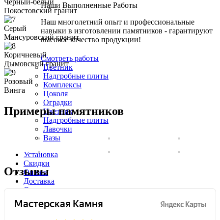
Черный-белый
Наши Выполненные Работы
Покостовский гранит
Наш многолетний опыт и профессиональные
Серый
навыки в изготовлении памятников - гарантируют
Мансуровский гранит
высокое качество продукции!
Коричневый
Смотреть работы
Дымовский гранит
Цветник
Надгробные плиты
Розовый
Комплексы
Винга
Цоколя
Оградки
Примеры памятников
Цветник
Надгробные плиты
Лавочки
Вазы
Установка
Скидки
Отзывы
Оплата
Доставка
Отзывы
Выполненные работы
Контакты