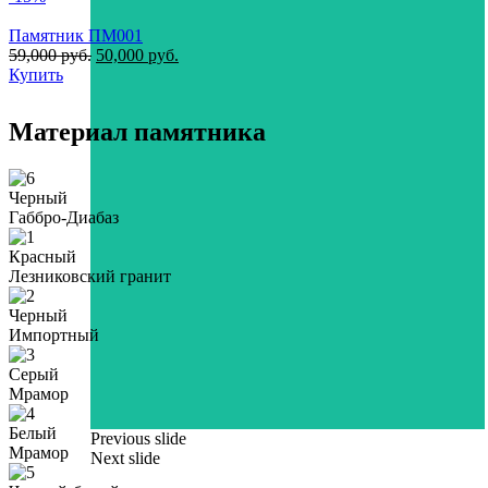
Памятник ПМ001
59,000
руб.
50,000
руб.
Купить
Материал памятника
Черный
Габбро-Диабаз
Красный
Лезниковский гранит
Черный
Импортный
Серый
Мрамор
Белый
Previous slide
Мрамор
Next slide