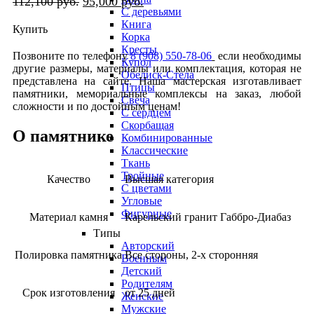
112,100
руб.
95,000
руб.
С деревьями
Книга
Купить
Корка
Кресты
Позвоните по телефону
8 (908) 550-78-06
если необходимы
Купол
другие размеры, материалы или комплектация, которая не
Обелиск-Стела
представлена на сайте. Наша мастерская изготавливает
Птицы
памятники, мемориальные комплексы на заказ, любой
Свеча
сложности и по достойным ценам!
С сердцем
Скорбащая
О памятнике
Комбинированные
Классические
Ткань
Тройные
Качество
Высшая категория
С цветами
Угловые
Фигурные
Материал камня
Карельский гранит Габбро-Диабаз
Типы
Авторский
Полировка памятника
Все стороны, 2-х сторонняя
Военным
Детский
Родителям
Срок изготовления
от 25 дней
Женские
Мужские