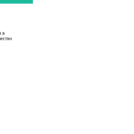
и в
чество