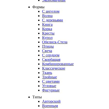
Экономичные
Формы
С ангелом
Волна
С деревьями
Книга
Корка
Кресты
Купол
Обелиск-Стела
Птицы
Свеча
С сердцем
Скорбащая
Комбинированные
Классические
Ткань
Тройные
С цветами
Угловые
Фигурные
Типы
Авторский
Военным