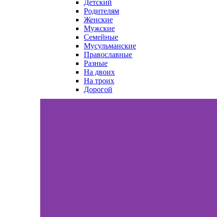
Детский
Родителям
Женские
Мужские
Семейные
Мусульманские
Православные
Разные
На двоих
На троих
Дорогой