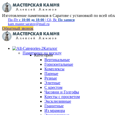
Изготовление памятников в Саратове с установкой по всей обл
Пн-Пт
с 10:00 до 18:00
| Сб, Вс
По записи
kam.master.saratov@mail.ru
Обратный звонок
Каталог
Памятники на могилу
Категории
Вертикальные
Горизонтальные
Комплексы
Парные
Резные
Элитные
С крестом
Часовни и Голгофы
Кресты с просветом
Эксклюзивные
Гранитные
Из мрамора