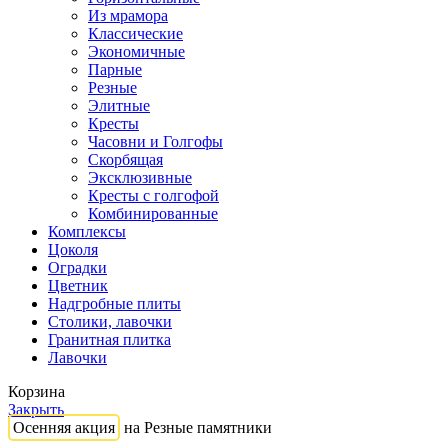
Из мрамора
Классические
Экономичные
Парные
Резные
Элитные
Кресты
Часовни и Голгофы
Скорбящая
Эксклюзивные
Кресты с голгофой
Комбинированные
Комплексы
Цоколя
Оградки
Цветник
Надгробные плиты
Столики, лавочки
Гранитная плитка
Лавочки
Корзина
Закрыть
Осенняя акция
на Резные памятники