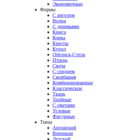
Экономичные
Формы
С ангелом
Волна
С деревьями
Книга
Корка
Кресты
Купол
Обелиск-Стела
Птицы
Свеча
С сердцем
Скорбащая
Комбинированные
Классические
Ткань
Тройные
С цветами
Угловые
Фигурные
Типы
Авторский
Военным
Детский