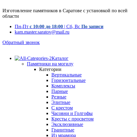
Изготовление памятников в Саратове с установкой по всей
области
Пн-Пт
с 10:00 до 18:00
| Сб, Вс
По записи
kam.master.saratov@mail.ru
Обратный звонок
Каталог
Памятники на могилу
Категории
Вертикальные
Горизонтальные
Комплексы
Парные
Резные
Элитные
С крестом
Часовни и Голгофы
Кресты с просветом
Эксклюзивные
Гранитные
Из мрамора