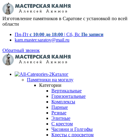
Изготовление памятников в Саратове с установкой по всей
области
Пн-Пт
с 10:00 до 18:00
| Сб, Вс
По записи
kam.master.saratov@mail.ru
Обратный звонок
Каталог
Памятники на могилу
Категории
Вертикальные
Горизонтальные
Комплексы
Парные
Резные
Элитные
С крестом
Часовни и Голгофы
Кресты с просветом