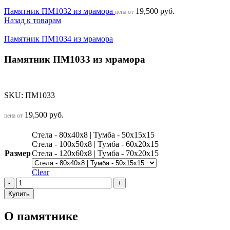
Памятник ПМ1032 из мрамора
19,500
руб.
цена от
Назад к товарам
Памятник ПМ1034 из мрамора
Памятник ПМ1033 из мрамора
SKU:
ПМ1033
19,500
руб.
цена от
Стела - 80х40х8 | Тумба - 50х15х15
Стела - 100х50х8 | Тумба - 60х20х15
Размер
Стела - 120х60х8 | Тумба - 70х20х15
Clear
Памятник
ПМ1033
Купить
из
мрамора
О памятнике
quantity