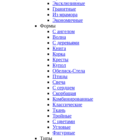
Эксклюзивные
Гранитные
Из мрамора
Экономичные
Формы
С ангелом
Волна
С деревьями
Книга
Корка
Кресты
Купол
Обелиск-Стела
Птицы
Свеча
С сердцем
Скорбащая
Комбинированные
Классические
Ткань
Тройные
С цветами
Угловые
Фигурные
Типы