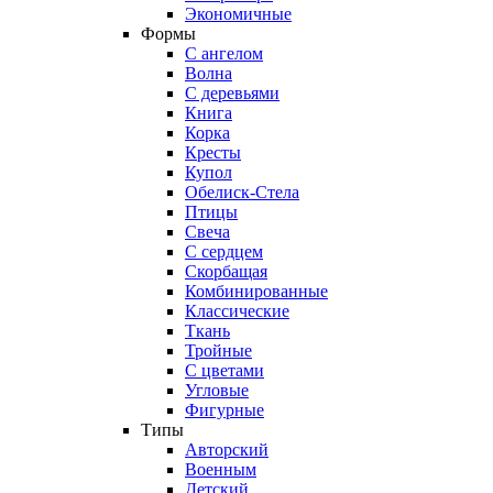
Экономичные
Формы
С ангелом
Волна
С деревьями
Книга
Корка
Кресты
Купол
Обелиск-Стела
Птицы
Свеча
С сердцем
Скорбащая
Комбинированные
Классические
Ткань
Тройные
С цветами
Угловые
Фигурные
Типы
Авторский
Военным
Детский