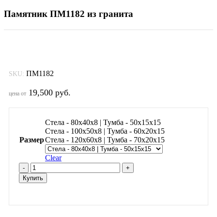
Памятник ПМ1182 из гранита
ПМ1182
SKU:
19,500
руб.
цена от
Стела - 80х40х8 | Тумба - 50х15х15
Стела - 100х50х8 | Тумба - 60х20х15
Размер
Стела - 120х60х8 | Тумба - 70х20х15
Clear
Памятник
ПМ1182
Купить
из
гранита
quantity