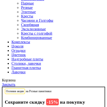
Парные
Резные
Элитные
Кресты
Часовни и Голгофы
Скорбящая
Эксклюзивные
Кресты с голгофой
Комбинированные
Комплексы
Цоколя
Оградки
Цветник
Надгробные плиты
Столики, лавочки
Гранитная плитка
Лавочки
Корзина
Закрыть
Осенняя акция
на Резные памятники
Сохраните скидку
-15%
на покупку