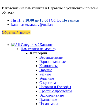
Изготовление памятников в Саратове с установкой по всей
области
Пн-Пт
с 10:00 до 18:00
| Сб, Вс
По записи
kam.master.saratov@mail.ru
Обратный звонок
Каталог
Памятники на могилу
Категории
Вертикальные
Горизонтальные
Комплексы
Парные
Резные
Элитные
С крестом
Часовни и Голгофы
Кресты с просветом
Эксклюзивные
Гранитные
Из мрамора