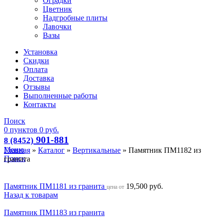
Оградки
Цветник
Надгробные плиты
Лавочки
Вазы
Установка
Скидки
Оплата
Доставка
Отзывы
Выполненные работы
Контакты
Поиск
0
пунктов
0
руб.
901-881
8 (8452)
Меню
Главная
»
Каталог
»
Вертикальные
»
Памятник ПМ1182 из
Поиск
гранита
Памятник ПМ1181 из гранита
19,500
руб.
цена от
Назад к товарам
Памятник ПМ1183 из гранита