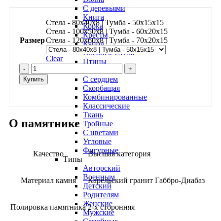
С деревьями
Книга
Стела - 80х40х8 | Тумба - 50х15х15
Корка
Стела - 100х50х8 | Тумба - 60х20х15
Кресты
Размер
Стела - 120х60х8 | Тумба - 70х20х15
Купол
Обелиск-Стела
Clear
Птицы
Памятник
Свеча
ПМ170
С сердцем
Купить
quantity
Скорбащая
Комбинированные
Классические
Ткань
О памятнике
Тройные
С цветами
Угловые
Фигурные
Качество
Высшая категория
Типы
Авторский
Военным
Материал камня
Карельский гранит Габбро-Диабаз
Детский
Родителям
Женские
Полировка памятника
2-х сторонняя
Мужские