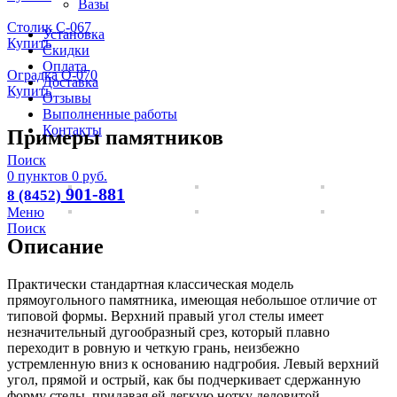
Вазы
Столик С-067
Установка
Купить
Скидки
Оплата
Оградка О-070
Доставка
Купить
Отзывы
Выполненные работы
Контакты
Примеры памятников
Поиск
0
пунктов
0
руб.
901-881
8 (8452)
Меню
Поиск
Описание
Практически стандартная классическая модель
прямоугольного памятника, имеющая небольшое отличие от
типовой формы. Верхний правый угол стелы имеет
незначительный дугообразный срез, который плавно
переходит в ровную и четкую грань, неизбежно
устремленную вниз к основанию надгробия. Левый верхний
угол, прямой и острый, как бы подчеркивает сдержанную
форму стелы, придавая ей легкую нотку деловитой