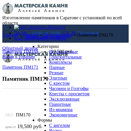
Изготовление памятников в Саратове с установкой по всей
области
Каталог
Пн-Пт
с 10:00 до 18:00
| Сб, Вс
По записи
Главная
»
Каталог
»
Вертикальные
»
Памятник ПМ170
Памятники на могилу
kam.master.saratov@mail.ru
Категории
Обратный звонок
Памятник ПМ169
19,500
руб.
Вертикальные
цена от
Назад к товарам
Горизонтальные
Комплексы
Памятник ПМ171
Парные
Резные
Элитные
Памятник ПМ170
С крестом
Часовни и Голгофы
Кресты с просветом
Эксклюзивные
Гранитные
Из мрамора
ПМ170
Экономичные
SKU:
Формы
С ангелом
19,500
руб.
цена от
Волна