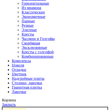
Горизонтальные
Из мрамора
Классические
Экономичные
Парные
Резные
Элитные
Кресты
Часовни и Голгофы
Скорбящая
Эксклюзивные
Кресты с голгофой
Комбинированные
Комплексы
Цоколя
Оградки
Цветник
Надгробные плиты
Столики, лавочки
Гранитная плитка
Лавочки
Корзина
Закрыть