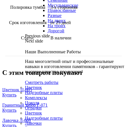
Семейные
Мусульманские
Полировка тумбы
3-х сторонняя
Православные
Разные
На двоих
Срок изготовления
от 25 дней
На троих
Дорогой
Previous slide
Статус
В наличии
Next slide
Наши Выполненные Работы
Наш многолетний опыт и профессиональные
навыки в изготовлении памятников - гарантируют
С этим товаром покупают
высокое качество продукции!
Смотреть работы
Цветник
Цветник Ц-065
Надгробные плиты
Купить
Комплексы
Цоколя
Гранитный забор Г-071
Оградки
Купить
Цветник
Надгробные плиты
Лавочка Л-069
Лавочки
Купить