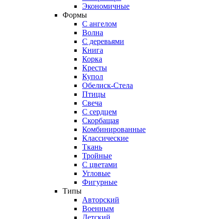
Экономичные
Формы
С ангелом
Волна
С деревьями
Книга
Корка
Кресты
Купол
Обелиск-Стела
Птицы
Свеча
С сердцем
Скорбащая
Комбинированные
Классические
Ткань
Тройные
С цветами
Угловые
Фигурные
Типы
Авторский
Военным
Детский