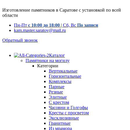
Изготовление памятников в Саратове с установкой по всей
области
Пн-Пт
с 10:00 до 18:00
| Сб, Вс
По записи
kam.master.saratov@mail.ru
Обратный звонок
Каталог
Памятники на могилу
Категории
Вертикальные
Горизонтальные
Комплексы
Парные
Резные
Элитные
С крестом
Часовни и Голгофы
Кресты с просветом
Эксклюзивные
Гранитные
Из мрамора