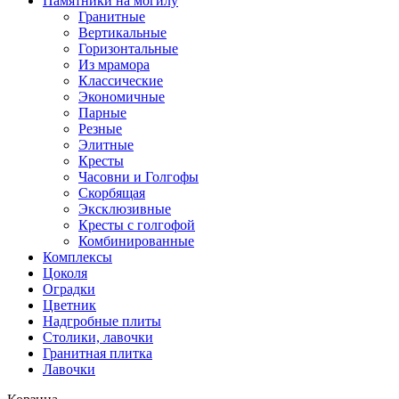
Памятники на могилу
Гранитные
Вертикальные
Горизонтальные
Из мрамора
Классические
Экономичные
Парные
Резные
Элитные
Кресты
Часовни и Голгофы
Скорбящая
Эксклюзивные
Кресты с голгофой
Комбинированные
Комплексы
Цоколя
Оградки
Цветник
Надгробные плиты
Столики, лавочки
Гранитная плитка
Лавочки