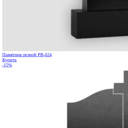
Памятник резной РВ-024
Купить
-15%