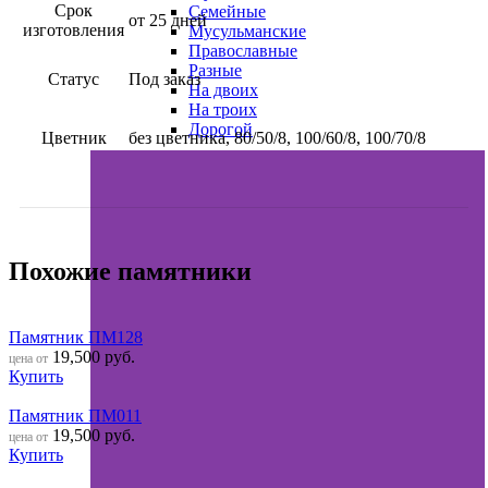
Срок
Семейные
от 25 дней
изготовления
Мусульманские
Православные
Разные
Статус
Под заказ
На двоих
На троих
Дорогой
Цветник
без цветника, 80/50/8, 100/60/8, 100/70/8
Похожие памятники
Памятник ПМ128
19,500
руб.
цена от
Купить
Памятник ПМ011
19,500
руб.
цена от
Купить