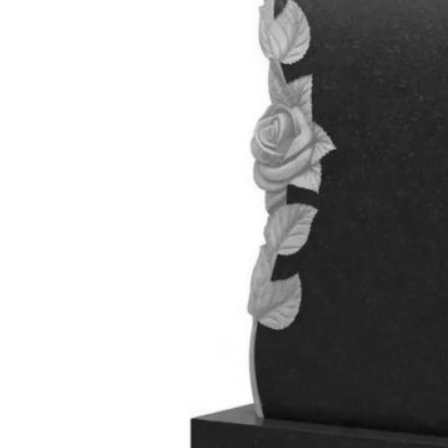
Поиск
0
пунктов
0
руб.
901-881
8 (8452)
Меню
Поиск