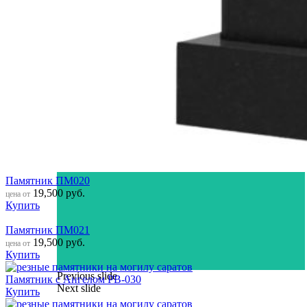
Памятник ПМ020
19,500
руб.
цена от
Купить
Памятник ПМ021
19,500
руб.
цена от
Купить
Previous slide
Памятник с Ангелом РВ-030
Next slide
Купить