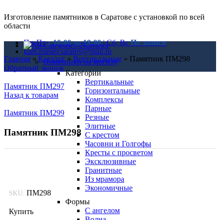
Изготовление памятников в Саратове с установкой по всей
области
Пн-Пт
с 10:00 до 18:00
| Сб, Вс
По записи
Каталог
kam.master.saratov@mail.ru
Главная
»
Каталог
»
Вертикальные
»
Памятник ПМ298
Памятники на могилу
Обратный звонок
Категории
Вертикальные
Памятник ПМ297
Горизонтальные
Назад к товарам
Комплексы
Парные
Памятник ПМ299
Резные
Элитные
Памятник ПМ298
С крестом
Часовни и Голгофы
Кресты с просветом
Эксклюзивные
Гранитные
Из мрамора
Экономичные
ПМ298
SKU:
Формы
С ангелом
Купить
Волна