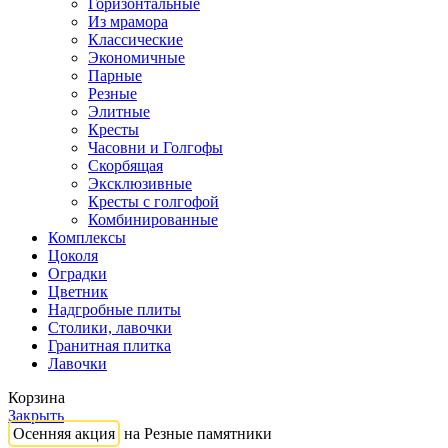
Горизонтальные
Из мрамора
Классические
Экономичные
Парные
Резные
Элитные
Кресты
Часовни и Голгофы
Скорбящая
Эксклюзивные
Кресты с голгофой
Комбинированные
Комплексы
Цоколя
Оградки
Цветник
Надгробные плиты
Столики, лавочки
Гранитная плитка
Лавочки
Корзина
Закрыть
Осенняя акция
на Резные памятники