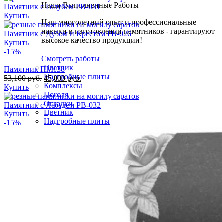
Наши Выполненные Работы
Памятник с Голубем РВ-031
Купить
Наш многолетний опыт и профессиональные
навыки в изготовлении памятников - гарантируют
Памятник с Дубом и Крестом РВ-026
высокое качество продукции!
Купить
-15%
Смотреть работы
Цветник
Памятник ПМ038
Надгробные плиты
53,100
руб.
45,000
руб.
Комплексы
Купить
Цоколя
Оградки
Памятник с Лебедем РВ-032
Цветник
Купить
Надгробные плиты
-15%
Лавочки
Вазы
Установка
Скидки
Оплата
Доставка
Отзывы
Выполненные работы
Контакты