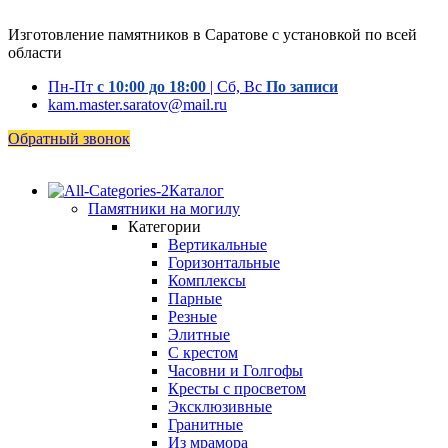
Изготовление памятников в Саратове с установкой по всей
области
Пн-Пт
с 10:00 до 18:00
| Сб, Вс
По записи
kam.master.saratov@mail.ru
Обратный звонок
Каталог
Памятники на могилу
Категории
Вертикальные
Горизонтальные
Комплексы
Парные
Резные
Элитные
С крестом
Часовни и Голгофы
Кресты с просветом
Эксклюзивные
Гранитные
Из мрамора