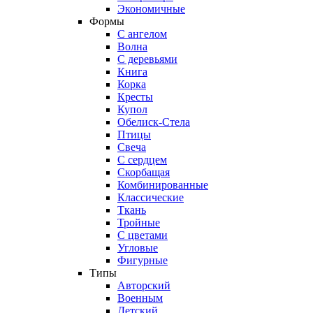
Экономичные
Формы
С ангелом
Волна
С деревьями
Книга
Корка
Кресты
Купол
Обелиск-Стела
Птицы
Свеча
С сердцем
Скорбащая
Комбинированные
Классические
Ткань
Тройные
С цветами
Угловые
Фигурные
Типы
Авторский
Военным
Детский