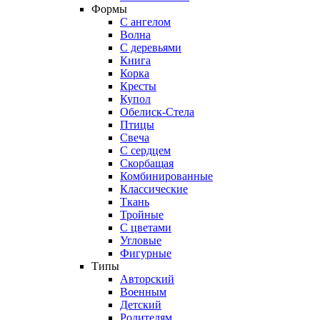
Формы
С ангелом
Волна
С деревьями
Книга
Корка
Кресты
Купол
Обелиск-Стела
Птицы
Свеча
С сердцем
Скорбащая
Комбинированные
Классические
Ткань
Тройные
С цветами
Угловые
Фигурные
Типы
Авторский
Военным
Детский
Родителям