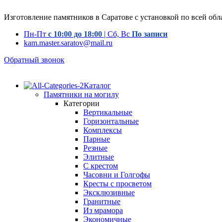
Изготовление памятников в Саратове с установкой по всей обл
Пн-Пт
с 10:00 до 18:00
| Сб, Вс
По записи
kam.master.saratov@mail.ru
Обратный звонок
Каталог
Памятники на могилу
Категории
Вертикальные
Горизонтальные
Комплексы
Парные
Резные
Элитные
С крестом
Часовни и Голгофы
Кресты с просветом
Эксклюзивные
Гранитные
Из мрамора
Экономичные