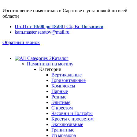
Изготовление памятников в Саратове с установкой по всей
области
Пн-Пт
с 10:00 до 18:00
| Сб, Вс
По записи
kam.master.saratov@mail.ru
Обратный звонок
Каталог
Памятники на могилу
Категории
Вертикальные
Горизонтальные
Комплексы
Парные
Резные
Элитные
С крестом
Часовни и Голгофы
Кресты с просветом
Эксклюзивные
Гранитные
Из мрамора