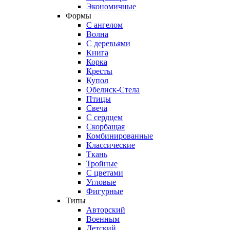
Экономичные
Формы
С ангелом
Волна
С деревьями
Книга
Корка
Кресты
Купол
Обелиск-Стела
Птицы
Свеча
С сердцем
Скорбащая
Комбинированные
Классические
Ткань
Тройные
С цветами
Угловые
Фигурные
Типы
Авторский
Военным
Детский