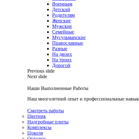
Военным
Детский
Родителям
Женские
Мужские
Семейные
Мусульманские
Православные
Разные
На двоих
На троих
Дорогой
Previous slide
Next slide
Наши Выполненные Работы
Наш многолетний опыт и профессиональные навыки
Смотреть работы
Цветник
Надгробные плиты
Комплексы
Цоколя
Оградки