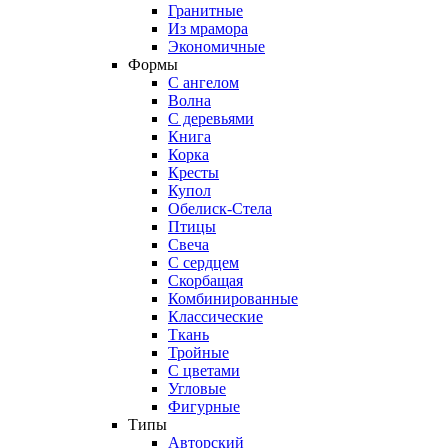
Гранитные
Из мрамора
Экономичные
Формы
С ангелом
Волна
С деревьями
Книга
Корка
Кресты
Купол
Обелиск-Стела
Птицы
Свеча
С сердцем
Скорбащая
Комбинированные
Классические
Ткань
Тройные
С цветами
Угловые
Фигурные
Типы
Авторский