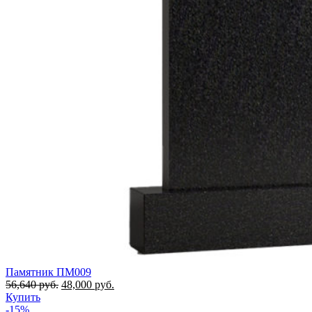
Памятник ПМ009
56,640
руб.
48,000
руб.
Купить
-15%