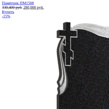
Памятник ПМ1508
330,400
руб.
280,000
руб.
Купить
-15%