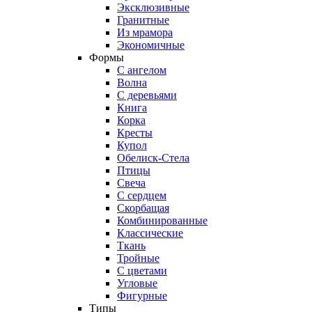
Эксклюзивные
Гранитные
Из мрамора
Экономичные
Формы
С ангелом
Волна
С деревьями
Книга
Корка
Кресты
Купол
Обелиск-Стела
Птицы
Свеча
С сердцем
Скорбащая
Комбинированные
Классические
Ткань
Тройные
С цветами
Угловые
Фигурные
Типы