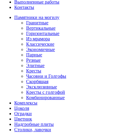
Выполненные работы
Контакты
Памятники на могилу
Гранитные
Вертикальные
Горизонтальные
Из мрамора
Классические
Экономичные
Парные
Резные
Элитные
Кресты
Часовни и Голгофы
Скорбящая
Эксклюзивные
Кресты с голгофой
Комбинированные
Комплексы
Цоколя
Оградки
Цветник
Надгробные плиты
Столики, лавочки