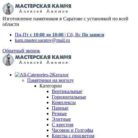
Изготовление памятников в Саратове с установкой по всей
области
Пн-Пт
с 10:00 до 18:00
| Сб, Вс
По записи
kam.master.saratov@mail.ru
Обратный звонок
Каталог
Памятники на могилу
Категории
Вертикальные
Горизонтальные
Комплексы
Парные
Резные
Элитные
С крестом
Часовни и Голгофы
Кресты с просветом